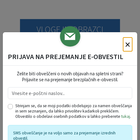
VLOGE IN OBRAZCI
×
OKOLJE IN PROSTOR
PRIJAVA NA PREJEMANJE E-OBVESTIL
DRUŽBENE DEJAVNOSTI
Želite biti obveščeni o novih objavah na spletni strani?
Prijavite se na prejemanje brezplačnih e-obvestil.
SOCIALNE DEJAVNOSTI
SPLOŠNE VLOGE
Strinjam se, da se moji podatki obdelujejo za namen obveščanja
in sem seznanjen, da lahko privolitev kadarkoli prekličem.
Obvestilo o obdelavi osebnih podatkov si lahko preberete
tukaj
.
VARSTVO OSEBNIH PODATKOV
SMS obveščanje je na voljo samo za prejemanje izrednih
obvestil.