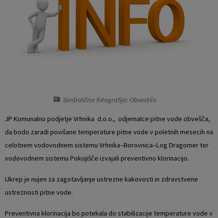
Vaški odbori
Prostorski akti občine
Naselja v občini
Predpisi in odloki
Organigram
Občinski časopis
Varstvo osebnih podatkov
Proračun občine
Simbolična fotografija: Obvestilo
Temeljni akti občine
Lokalne volitve
JP Komunalno podjetje Vrhnika d.o.o., odjemalce pitne vode obvešča,
da bodo zaradi povišane temperature pitne vode v poletnih mesecih na
Strateški dokumenti
celotnem vodovodnem sistemu Vrhnika–Borovnica–Log Dragomer ter
vodovodnem sistemu Pokojišče izvajali preventivno klorinacijo.
Katalog informacij javnega značaja
Ukrep je nujen za zagotavljanje ustrezne kakovosti in zdravstvene
Notranja prijava po Zakonu o zaščiti prijaviteljev
ustreznosti pitne vode.
Zero waste občina
Preventivna klorinacija bo potekala do stabilizacije temperature vode v