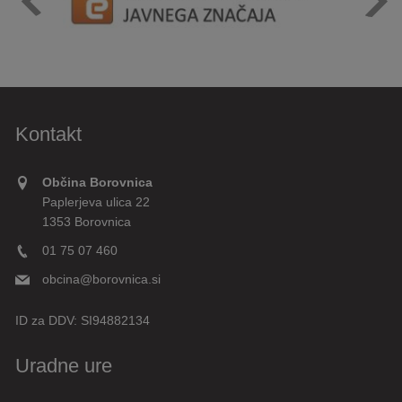
Kontakt
Občina Borovnica
Paplerjeva ulica 22
1353 Borovnica
01 75 07 460
obcina@borovnica.si
ID za DDV:
SI94882134
Uradne ure