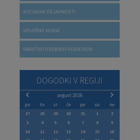
SOCIALNE DEJAVNOSTI
SPLOŠNE VLOGE
VARSTVO OSEBNIH PODATKOV
DOGODKI V REGIJI
avgust 2026
po
to
sr
če
pe
so
ne
27
28
29
30
31
1
2
3
4
5
6
7
8
9
10
11
12
13
14
15
16