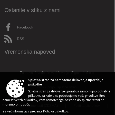
Ostanite v stiku z nami
Facebook
RSS
Vremenska napoved
Zasnova, izvedba in vzdrževanje: Sigmateh d.o.o.
Spletna stran za nemoteno delovanje uporablja
piškotke
Splošni pogoji spletne strani
|
Spletna stran za delovanje uporablja samo nujno potrebne
piškotke, za katere ne potrebujemo vaše privolitve. Brez
Center za varstvo osebnih podatkov
|
namestitve teh piškotkov, vam nemotenega dostopa do spletne strani ne
moremo omogočiti.
Izjava o dostopnosti (ZDSMA)
|
Politika piškotkov
|
Za več informacij si preberite
Politika piškotkov
.
Kazalo strani