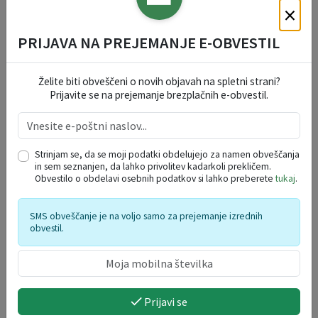
×
PRIJAVA NA PREJEMANJE E-OBVESTIL
Želite biti obveščeni o novih objavah na spletni strani?
Prijavite se na prejemanje brezplačnih e-obvestil.
Festival Kamfest 2026 - ponedeljek, 10. 8.
Strinjam se, da se moji podatki obdelujejo za namen obveščanja
10. 08. 2026
in sem seznanjen, da lahko privolitev kadarkoli prekličem.
Obvestilo o obdelavi osebnih podatkov si lahko preberete
tukaj
.
Kamnik
SMS obveščanje je na voljo samo za prejemanje izrednih
obvestil.
Prijavi se