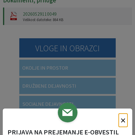
Dokumenti, priloge
20260529110049
Velikost datoteke: 864 KB
VLOGE IN OBRAZCI
OKOLJE IN PROSTOR
DRUŽBENE DEJAVNOSTI
SOCIALNE DEJAVNOSTI
×
SPLOŠNE VLOGE
PRIJAVA NA PREJEMANJE E-OBVESTIL