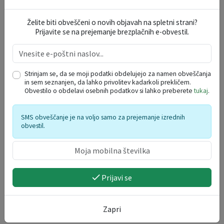
VARSTVO OSEBNIH PODATKOV
Želite biti obveščeni o novih objavah na spletni strani?
Prijavite se na prejemanje brezplačnih e-obvestil.
DOGODKI V REGIJI
Strinjam se, da se moji podatki obdelujejo za namen obveščanja
avgust 2026
in sem seznanjen, da lahko privolitev kadarkoli prekličem.
Obvestilo o obdelavi osebnih podatkov si lahko preberete
tukaj
.
po
to
sr
če
pe
so
ne
27
28
29
30
31
1
2
SMS obveščanje je na voljo samo za prejemanje izrednih
obvestil.
3
4
5
6
7
8
9
10
11
12
13
14
15
16
17
18
19
20
21
22
23
24
25
26
27
28
29
30
Prijavi se
31
1
2
3
4
5
6
Zapri