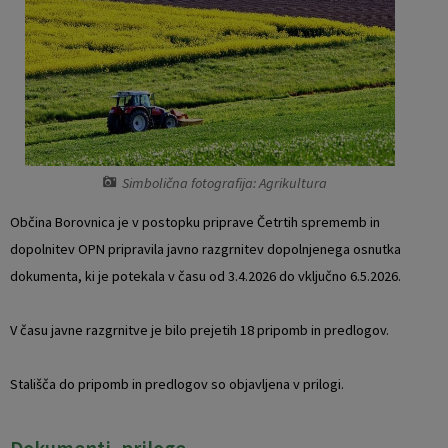
Vaški odbori
Prostorski akti občine
Naselja v občini
Predpisi in odloki
Organigram
Občinski časopis
Varstvo osebnih podatkov
Proračun občine
Simbolična fotografija: Agrikultura
Občina Borovnica je v postopku priprave Četrtih sprememb in
Temeljni akti občine
Lokalne volitve
dopolnitev OPN pripravila javno razgrnitev dopolnjenega osnutka
dokumenta, ki je potekala v času od 3.4.2026 do vključno 6.5.2026.
Strateški dokumenti
Katalog informacij javnega značaja
V času javne razgrnitve je bilo prejetih 18 pripomb in predlogov.
Notranja prijava po Zakonu o zaščiti prijaviteljev
Stališča do pripomb in predlogov so objavljena v prilogi.
Zero waste občina