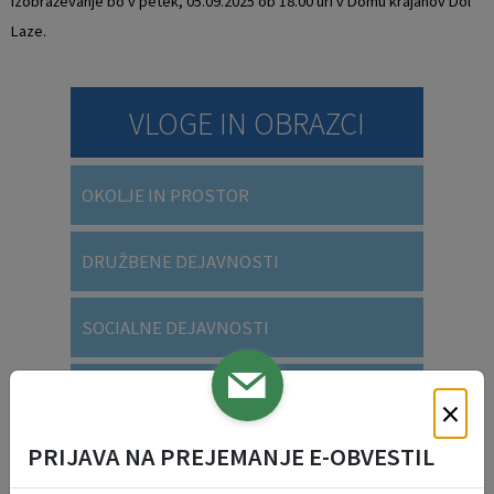
Izobraževanje bo v petek, 05.09.2025 ob 18.00 uri v Domu krajanov Dol
Laze.
VLOGE IN OBRAZCI
OKOLJE IN PROSTOR
DRUŽBENE DEJAVNOSTI
SOCIALNE DEJAVNOSTI
SPLOŠNE VLOGE
×
PRIJAVA NA PREJEMANJE E-OBVESTIL
VARSTVO OSEBNIH PODATKOV