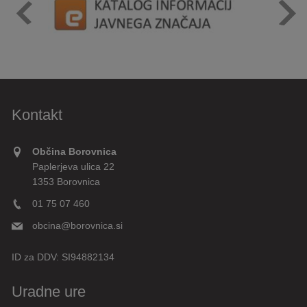
Kontakt
Občina Borovnica
Paplerjeva ulica 22
1353 Borovnica
01 75 07 460
obcina@borovnica.si
ID za DDV:
SI94882134
Uradne ure