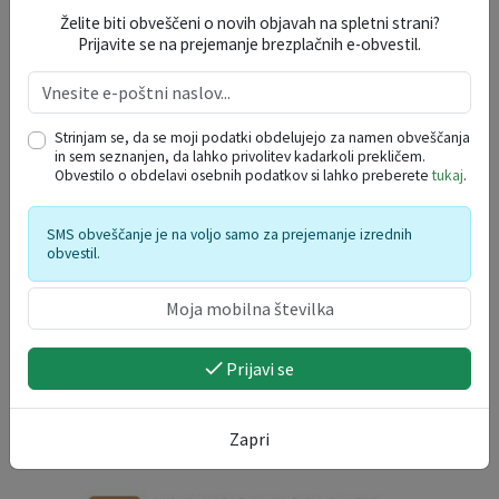
Želite biti obveščeni o novih objavah na spletni strani?
Prijavite se na prejemanje brezplačnih e-obvestil.
DOGODKI V REGIJI
avgust 2026
Strinjam se, da se moji podatki obdelujejo za namen obveščanja
in sem seznanjen, da lahko privolitev kadarkoli prekličem.
po
to
sr
če
pe
so
ne
Obvestilo o obdelavi osebnih podatkov si lahko preberete
tukaj
.
27
28
29
30
31
1
2
3
4
5
6
7
8
9
SMS obveščanje je na voljo samo za prejemanje izrednih
obvestil.
10
11
12
13
14
15
16
17
18
19
20
21
22
23
24
25
26
27
28
29
30
31
1
2
3
4
5
6
Prijavi se
Zapri